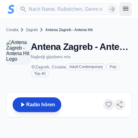
Zum Hauptinhalt springen
Sender suchen
menu
search
arrow_forward
chevron_right
chevron_right
Croatia
Zagreb
Antena Zagreb - Antena Hit
Antena Zagreb - Antena Hit - Zagreb
Najbolji glazbeni mix
place
Zagreb, Croatia
Adult Contemporary
Pop
Top 40
play_arrow
favorite
share
Radio hören