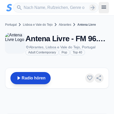
Zum Hauptinhalt springen
Sender suchen
menu
search
arrow_forward
chevron_right
chevron_right
chevron_right
Portugal
Lisboa e Vale do Tejo
Abrantes
Antena Livre
Antena Livre - FM 96.7 - Abrantes
place
Abrantes, Lisboa e Vale do Tejo, Portugal
Adult Contemporary
Pop
Top 40
play_arrow
favorite
share
Radio hören