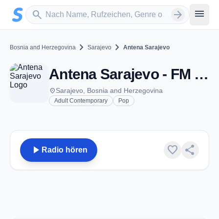
Zum Hauptinhalt springen
Sender suchen
menu
search
arrow_forward
chevron_right
chevron_right
Bosnia and Herzegovina
Sarajevo
Antena Sarajevo
Antena Sarajevo - FM 90.9 - Sarajevo
place
Sarajevo, Bosnia and Herzegovina
Adult Contemporary
Pop
play_arrow
favorite
share
Radio hören