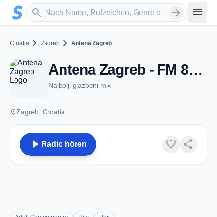
Zum Hauptinhalt springen
Sender suchen
menu
search
arrow_forward
chevron_right
chevron_right
Croatia
Zagreb
Antena Zagreb
Antena Zagreb - FM 89.7 - Zagreb
Najbolji glazbeni mix
place
Zagreb, Croatia
play_arrow
favorite
share
Radio hören