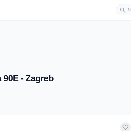
Sender
search
 90E - Zagreb
favorite