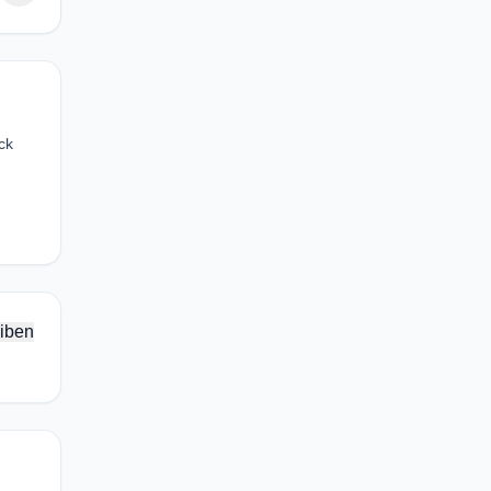
ck
iben