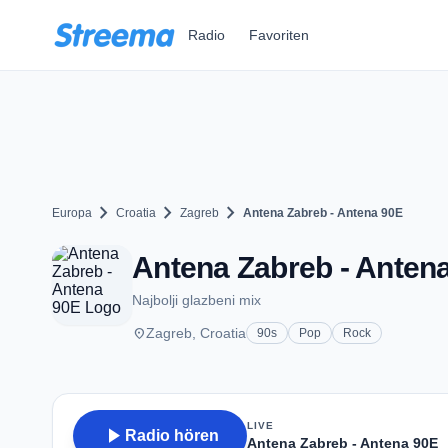
Zum Hauptinhalt springen
Radio
Favoriten
chevron_right
chevron_right
chevron_right
Europa
Croatia
Zagreb
Antena Zabreb - Antena 90E
Antena Zabreb - Antena
Najbolji glazbeni mix
place
Zagreb, Croatia
90s
Pop
Rock
LIVE
play_arrow
Radio hören
Antena Zabreb - Antena 90E