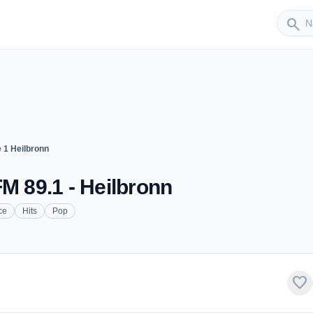
Sender
search
 1 Heilbronn
M 89.1 - Heilbronn
ce
Hits
Pop
favorite