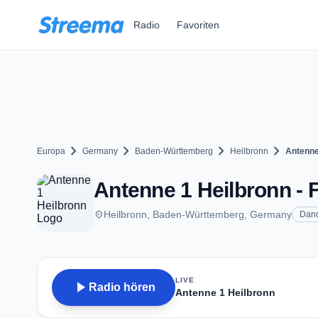
Zum Hauptinhalt springen
Radio
Favoriten
chevron_right
chevron_right
chevron_right
chevron_right
Europa
Germany
Baden-Württemberg
Heilbronn
Antenne
Antenne 1 Heilbronn - F
place
Heilbronn, Baden-Württemberg, Germany
Dan
LIVE
play_arrow
Radio hören
Antenne 1 Heilbronn