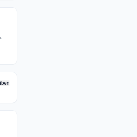
h.
iben