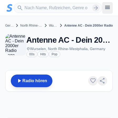
Zum Hauptinhalt springen
Sender suchen
menu
search
arrow_forward
chevron_right
chevron_right
chevron_right
Germany
North Rhine-Westphalia
Wurselen
Antenne AC - Dein 2000er Radio
Antenne AC - Dein 2000er Radio - Wurselen
place
Wurselen, North Rhine-Westphalia, Germany
00s
Hits
Pop
play_arrow
favorite
share
Radio hören