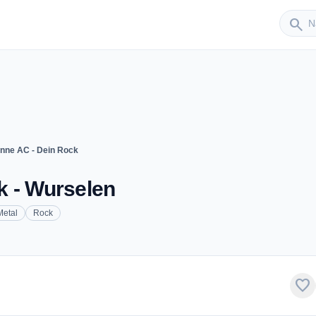
Sender
search
nne AC - Dein Rock
k - Wurselen
Metal
Rock
favorite