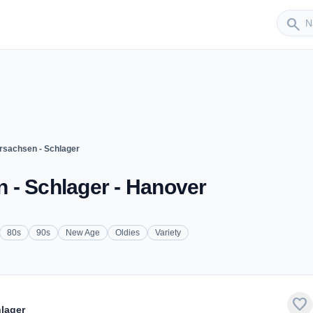
Sender
search
rsachsen - Schlager
 - Schlager - Hanover
80s
90s
New Age
Oldies
Variety
favorite
lager