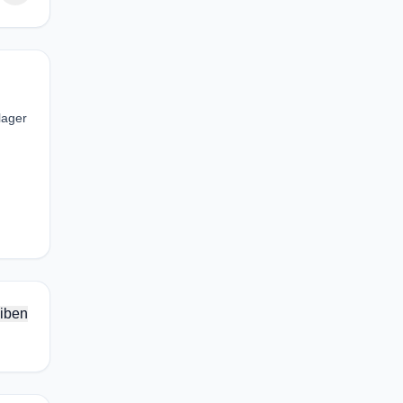
lager
iben