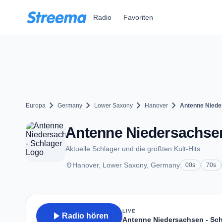
Zum Hauptinhalt springen
Radio
Favoriten
chevron_right
chevron_right
chevron_right
chevron_right
Europa
Germany
Lower Saxony
Hanover
Antenne Niede
Antenne Niedersachsen
Aktuelle Schlager und die größten Kult-Hits
place
Hanover, Lower Saxony, Germany
00s
70s
LIVE
play_arrow
Radio hören
Antenne Niedersachsen - Sch