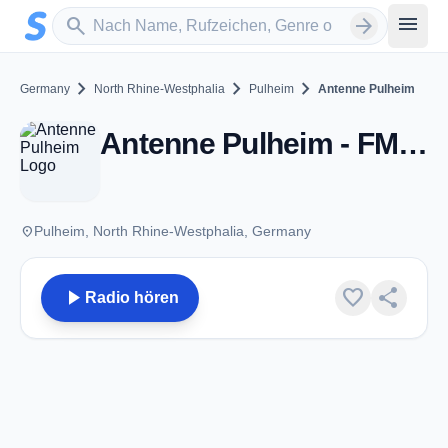
Zum Hauptinhalt springen
Sender suchen
menu
search
arrow_forward
chevron_right
chevron_right
chevron_right
Germany
North Rhine-Westphalia
Pulheim
Antenne Pulheim
Antenne Pulheim - FM 97.2 - Pulheim
place
Pulheim, North Rhine-Westphalia, Germany
play_arrow
favorite
share
Radio hören