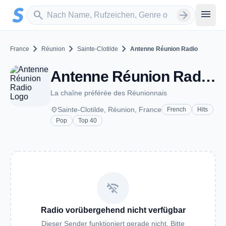
Zum Hauptinhalt springen
Sender suchen
menu
search
arrow_forward
chevron_right
chevron_right
chevron_right
France
Réunion
Sainte-Clotilde
Antenne Réunion Radio
Antenne Réunion Radio - Sainte-Clotilde
La chaîne préférée des Réunionnais
place
Sainte-Clotilde, Réunion, France
French
Hits
Pop
Top 40
wifi_off
Radio vorübergehend nicht verfügbar
Dieser Sender funktioniert gerade nicht. Bitte