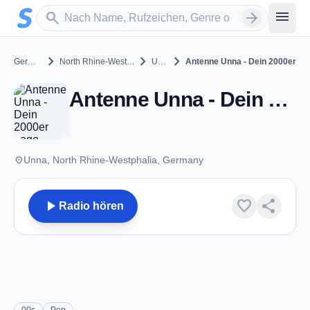
Zum Hauptinhalt springen
Sender suchen
menu
search
arrow_forward
chevron_right
chevron_right
chevron_right
Germany
North Rhine-Westphalia
Unna
Antenne Unna - Dein 2000er
Antenne Unna - Dein 2000er - Unna
place
Unna, North Rhine-Westphalia, Germany
play_arrow
favorite
share
Radio hören