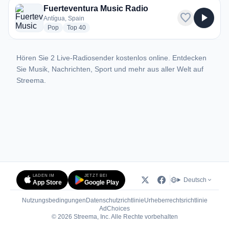
Fuerteventura Music Radio
favorite
play_arrow
Antígua, Spain
radio stations
radio stations
Pop
Top 40
Hören Sie 2 Live-Radiosender kostenlos online. Entdecken
Sie Musik, Nachrichten, Sport und mehr aus aller Welt auf
Streema.
LADEN IM
JETZT BEI
Deutsch
App Store
Google Play
Nutzungsbedingungen
Datenschutzrichtlinie
Urheberrechtsrichtlinie
(öffnet in neuem Tab)
AdChoices
© 2026 Streema, Inc. Alle Rechte vorbehalten