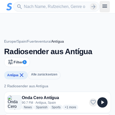
Zum Hauptinhalt springen
Sender suchen
menu
search
arrow_forward
Europe
/
Spain
/
Fuerteventura
/
Antígua
Radiosender aus Antígua
tune
Filter
1
close
Alle zurücksetzen
Antígua
2 Radiosender aus Antígua
2 Radiosender aus Antígua
Onda Cero Antígua
favorite
play_arrow
90.7 FM · Antígua, Spain
radio stations
radio stations
radio stations
more genres for Onda Cero Antíg
News
Spanish
Sports
+1
more