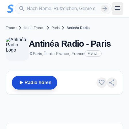
Zum Hauptinhalt springen
Sender suchen
menu
search
arrow_forward
chevron_right
chevron_right
chevron_right
France
Île-de-France
Paris
Antinéa Radio
Antinéa Radio - Paris
place
Paris, Île-de-France, France
French
play_arrow
favorite
share
Radio hören