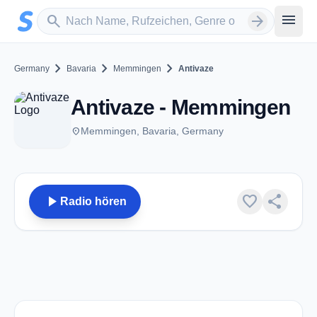
Zum Hauptinhalt springen
Sender suchen
menu
search
arrow_forward
chevron_right
chevron_right
chevron_right
Germany
Bavaria
Memmingen
Antivaze
Antivaze - Memmingen
place
Memmingen, Bavaria, Germany
play_arrow
favorite
share
Radio hören