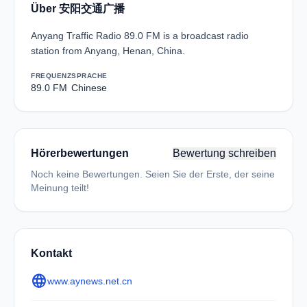
Über 安阳交通广播
Anyang Traffic Radio 89.0 FM is a broadcast radio
station from Anyang, Henan, China.
FREQUENZ
SPRACHE
89.0 FM
Chinese
Hörerbewertungen
Bewertung schreiben
Noch keine Bewertungen. Seien Sie der Erste, der seine
Meinung teilt!
Kontakt
language
www.aynews.net.cn