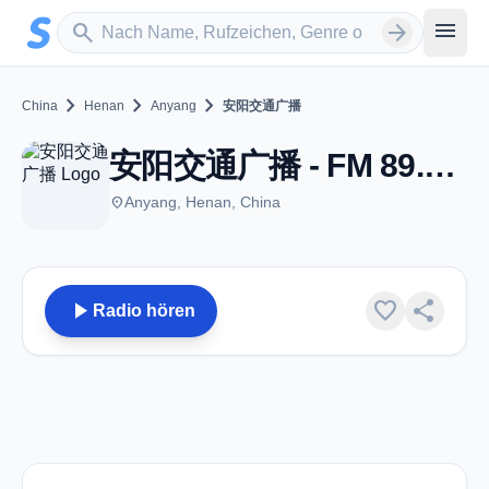
Zum Hauptinhalt springen
Sender suchen
menu
search
arrow_forward
chevron_right
chevron_right
chevron_right
China
Henan
Anyang
安阳交通广播
安阳交通广播 - FM 89.0 - Anyang
place
Anyang, Henan, China
play_arrow
favorite
share
Radio hören