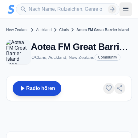
Zum Hauptinhalt springen
Sender suchen
menu
search
arrow_forward
chevron_right
chevron_right
chevron_right
New Zealand
Auckland
Claris
Aotea FM Great Barrier Island
Aotea FM Great Barrier Island - FM 94.6 / 104 / 107 - Claris
place
Claris, Auckland, New Zealand
Community
play_arrow
favorite
share
Radio hören