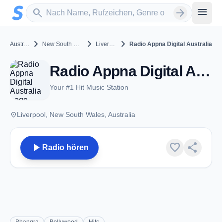
Zum Hauptinhalt springen
Sender suchen
menu
search
arrow_forward
chevron_right
chevron_right
chevron_right
Australia
New South Wales
Liverpool
Radio Appna Digital Australia
Radio Appna Digital Australia - Liverpool, NSW
Your #1 Hit Music Station
place
Liverpool, New South Wales, Australia
play_arrow
favorite
share
Radio hören