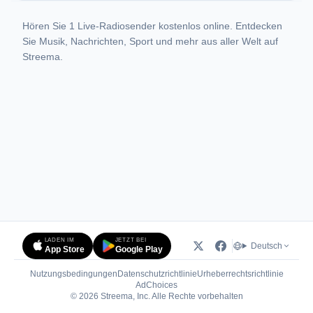
Hören Sie 1 Live-Radiosender kostenlos online. Entdecken
Sie Musik, Nachrichten, Sport und mehr aus aller Welt auf
Streema.
LADEN IM
JETZT BEI
Deutsch
App Store
Google Play
Nutzungsbedingungen
Datenschutzrichtlinie
Urheberrechtsrichtlinie
(öffnet in neuem Tab)
AdChoices
© 2026 Streema, Inc. Alle Rechte vorbehalten