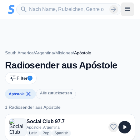
Zum Hauptinhalt springen
Sender suchen
menu
search
arrow_forward
South America
/
Argentina
/
Misiones
/
Apóstole
Radiosender aus Apóstole
tune
Filter
1
close
Alle zurücksetzen
Apóstole
1 Radiosender aus Apóstole
1 Radiosender aus Apóstole
Social Club 97.7
favorite
play_arrow
Apóstole, Argentina
radio stations
radio stations
radio stations
Latin
Pop
Spanish