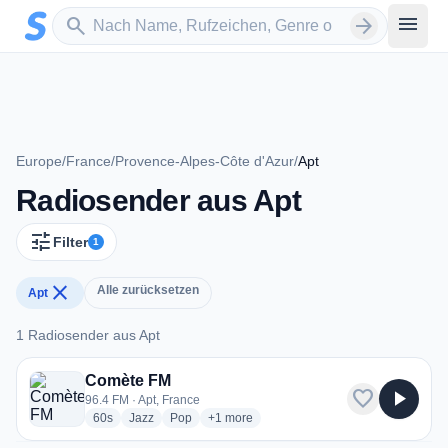
Zum Hauptinhalt springen
Sender suchen
menu
search
arrow_forward
Europe
/
France
/
Provence-Alpes-Côte d'Azur
/
Apt
Radiosender aus Apt
tune
Filter
1
close
Alle zurücksetzen
Apt
1 Radiosender aus Apt
1 Radiosender aus Apt
Comète FM
favorite
play_arrow
96.4 FM · Apt, France
radio stations
radio stations
radio stations
more genres for Comète FM
60s
Jazz
Pop
+1
more