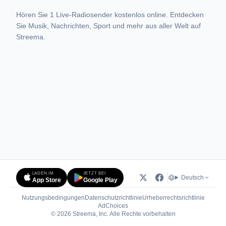
Hören Sie 1 Live-Radiosender kostenlos online. Entdecken
Sie Musik, Nachrichten, Sport und mehr aus aller Welt auf
Streema.
LADEN IM
JETZT BEI
Deutsch
App Store
Google Play
Nutzungsbedingungen
Datenschutzrichtlinie
Urheberrechtsrichtlinie
(öffnet in neuem Tab)
AdChoices
© 2026 Streema, Inc. Alle Rechte vorbehalten