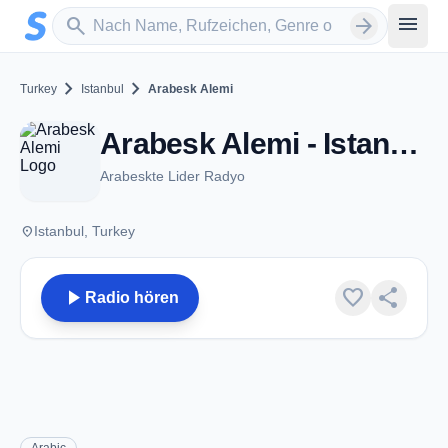
Zum Hauptinhalt springen
Sender suchen
menu
search
arrow_forward
chevron_right
chevron_right
Turkey
Istanbul
Arabesk Alemi
Arabesk Alemi - Istanbul
Arabeskte Lider Radyo
place
Istanbul, Turkey
play_arrow
favorite
share
Radio hören