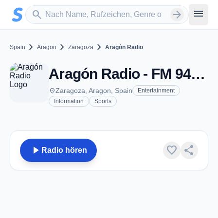
Zum Hauptinhalt springen
Sender suchen
menu
search
arrow_forward
chevron_right
chevron_right
chevron_right
Spain
Aragon
Zaragoza
Aragón Radio
Aragón Radio - FM 94.9 - Zaragoza
place
Zaragoza, Aragon, Spain
Entertainment
Information
Sports
play_arrow
favorite
share
Radio hören