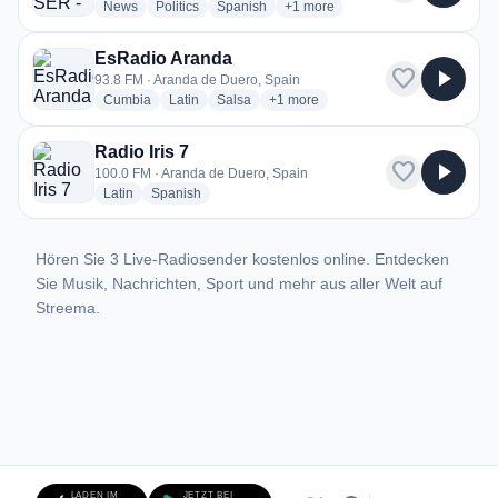
radio stations
radio stations
radio stations
more genres for Cadena SER - 
News
Politics
Spanish
+1
more
EsRadio Aranda
favorite
play_arrow
93.8 FM · Aranda de Duero, Spain
radio stations
radio stations
radio stations
more genres for EsRadio Aranda
Cumbia
Latin
Salsa
+1
more
Radio Iris 7
favorite
play_arrow
100.0 FM · Aranda de Duero, Spain
radio stations
radio stations
Latin
Spanish
Hören Sie 3 Live-Radiosender kostenlos online. Entdecken
Sie Musik, Nachrichten, Sport und mehr aus aller Welt auf
Streema.
LADEN IM
JETZT BEI