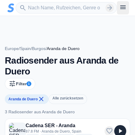
Zum Hauptinhalt springen
Sender suchen
menu
search
arrow_forward
Europe
/
Spain
/
Burgos
/
Aranda de Duero
Radiosender aus Aranda de
Duero
tune
Filter
1
close
Alle zurücksetzen
Aranda de Duero
3 Radiosender aus Aranda de Duero
3 Radiosender aus Aranda de Duero
Cadena SER - Aranda
favorite
play_arrow
87.8 FM · Aranda de Duero, Spain