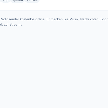
radio stations
radio stations
radio stations
more genres for Radio Odisea
Pop
Spanish
+1
more
Radiosender kostenlos online. Entdecken Sie Musik, Nachrichten, Spor
lt auf Streema.