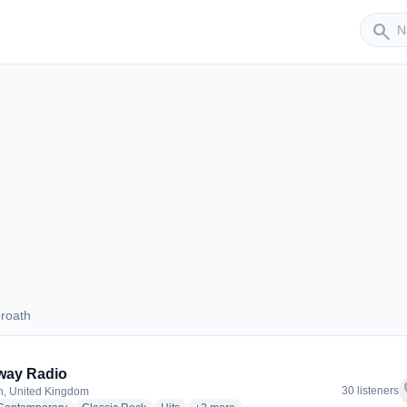
Sender
search
roath
Arbroath
way Radio
f
30 listeners
h, United Kingdom