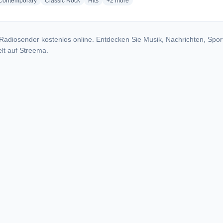
radio stations
radio stations
radio stations
more genres for Westway Radio
 Contemporary
Classic Rock
Hits
+2
more
Radiosender kostenlos online. Entdecken Sie Musik, Nachrichten, Spor
lt auf Streema.