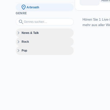
Adult
location_on
Arbroath
GENRE
Hören Sie 1 Live-
Genres suchen…
search
mehr aus aller We
expand_more
News & Talk
expand_more
Rock
expand_more
Pop