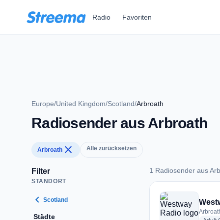
Zum Hauptinhalt springen
Radio
Favoriten
Europe
/
United Kingdom
/
Scotland
/
Arbroath
Radiosender aus Arbroath
close
Alle zurücksetzen
Arbroath
1 Radiosender aus Arb
Filter
STANDORT
1 Radiosender aus 
chevron_left
Scotland
West
Arbroat
Städte