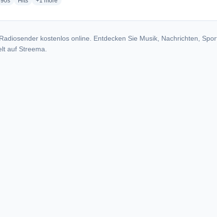
io stations
radio stations
radio stations
more genres for Forever la radio
90s
Hits
+1
more
Radiosender kostenlos online. Entdecken Sie Musik, Nachrichten, Spor
lt auf Streema.