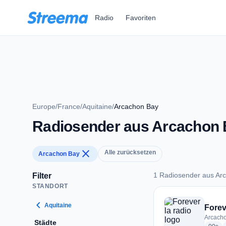
Zum Hauptinhalt springen
Radio
Favoriten
Europe
/
France
/
Aquitaine
/
Arcachon Bay
Radiosender aus Arcachon
close
Alle zurücksetzen
Arcachon Bay
1 Radiosender aus Ar
Filter
STANDORT
1 Radiosender aus 
chevron_left
Aquitaine
Forev
Arcacho
Städte