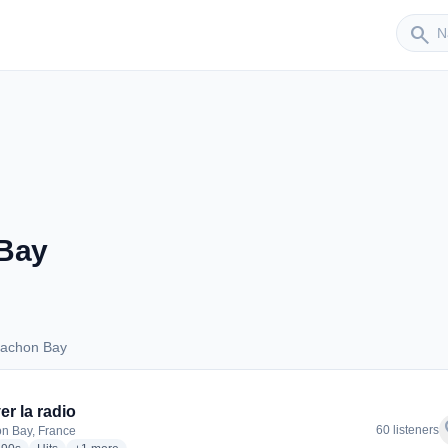
Sender
search
 Bay
cachon Bay
Arcachon Bay
er la radio
f
60 listeners
n Bay, France