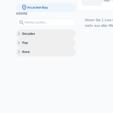
rad
00s
location_on
Arcachon Bay
GENRE
Hören Sie 1 Live-
Genres suchen…
search
mehr aus aller We
expand_more
Decades
expand_more
Pop
expand_more
Rock