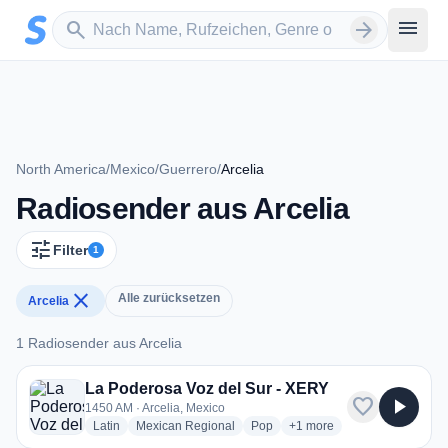
Zum Hauptinhalt springen
Sender suchen
menu
search
arrow_forward
North America
/
Mexico
/
Guerrero
/
Arcelia
Radiosender aus Arcelia
tune
Filter
1
close
Alle zurücksetzen
Arcelia
1 Radiosender aus Arcelia
1 Radiosender aus Arcelia
La Poderosa Voz del Sur - XERY
favorite
play_arrow
1450 AM · Arcelia, Mexico
radio stations
radio stations
radio stations
more genres for La Podero
Latin
Mexican Regional
Pop
+1
more