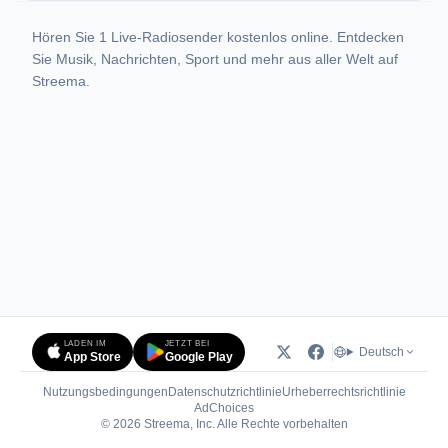
Hören Sie 1 Live-Radiosender kostenlos online. Entdecken
Sie Musik, Nachrichten, Sport und mehr aus aller Welt auf
Streema.
LADEN IM
JETZT BEI
Deutsch
App Store
Google Play
Nutzungsbedingungen
Datenschutzrichtlinie
Urheberrechtsrichtlinie
(öffnet in neuem Tab)
AdChoices
© 2026 Streema, Inc. Alle Rechte vorbehalten