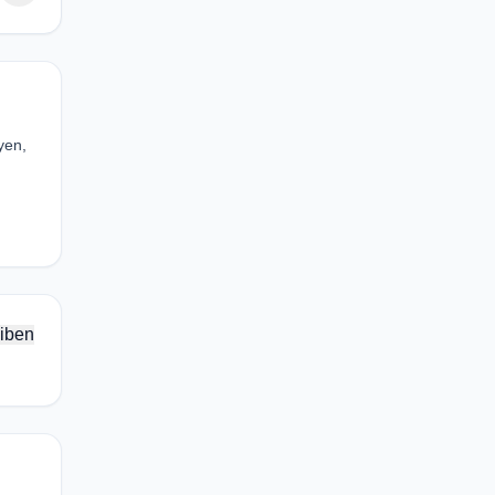
yen,
iben