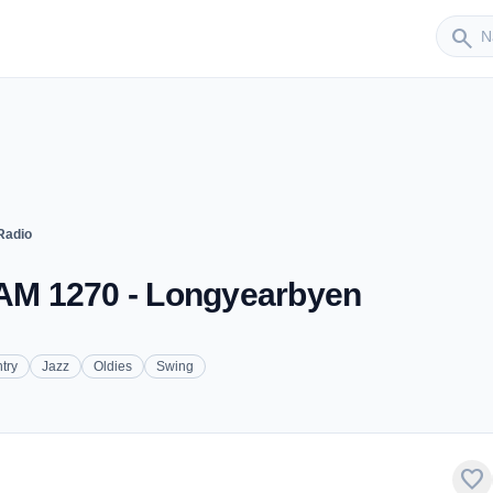
Sender
search
Radio
 AM 1270 - Longyearbyen
try
Jazz
Oldies
Swing
favorite