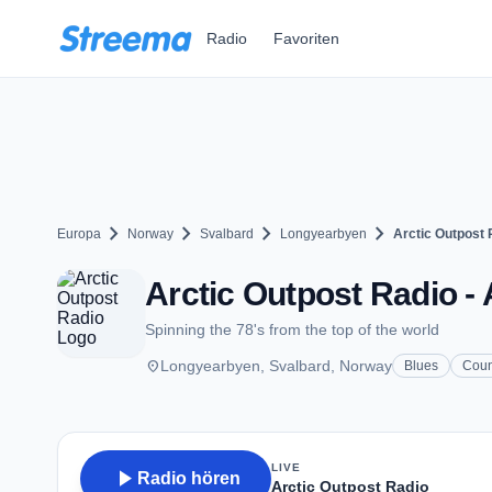
Zum Hauptinhalt springen
Radio
Favoriten
chevron_right
chevron_right
chevron_right
chevron_right
Europa
Norway
Svalbard
Longyearbyen
Arctic Outpost 
Arctic Outpost Radio -
Spinning the 78's from the top of the world
place
Longyearbyen, Svalbard, Norway
Blues
Coun
LIVE
play_arrow
Radio hören
Arctic Outpost Radio