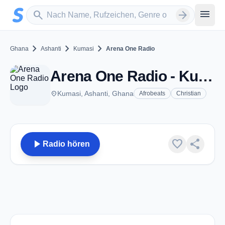
Zum Hauptinhalt springen
Sender suchen
menu
search
arrow_forward
chevron_right
chevron_right
chevron_right
Ghana
Ashanti
Kumasi
Arena One Radio
Arena One Radio - Kumasi
place
Kumasi, Ashanti, Ghana
Afrobeats
Christian
play_arrow
favorite
share
Radio hören