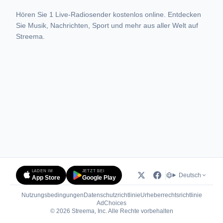
Hören Sie 1 Live-Radiosender kostenlos online. Entdecken
Sie Musik, Nachrichten, Sport und mehr aus aller Welt auf
Streema.
LADEN IM
JETZT BEI
Deutsch
App Store
Google Play
Nutzungsbedingungen
Datenschutzrichtlinie
Urheberrechtsrichtlinie
(öffnet in neuem Tab)
AdChoices
© 2026 Streema, Inc. Alle Rechte vorbehalten