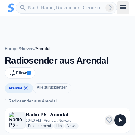
Zum Hauptinhalt springen
Sender suchen
menu
search
arrow_forward
Europe
/
Norway
/
Arendal
Radiosender aus Arendal
tune
Filter
1
close
Alle zurücksetzen
Arendal
1 Radiosender aus Arendal
1 Radiosender aus Arendal
Radio P5 - Arendal
favorite
play_arrow
104.0 FM · Arendal, Norway
radio stations
radio stations
radio stations
Entertainment
Hits
News