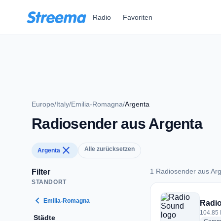
Zum Hauptinhalt springen
Radio
Favoriten
Europe
/
Italy
/
Emilia-Romagna
/
Argenta
Radiosender aus Argenta
close
Alle zurücksetzen
Argenta
1 Radiosender aus Ar
Filter
STANDORT
1 Radiosender aus 
chevron_left
Emilia-Romagna
Radi
104.85 F
Städte