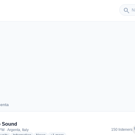
Sender
search
genta
Argenta
o Sound
f
150 listeners
M · Argenta, Italy