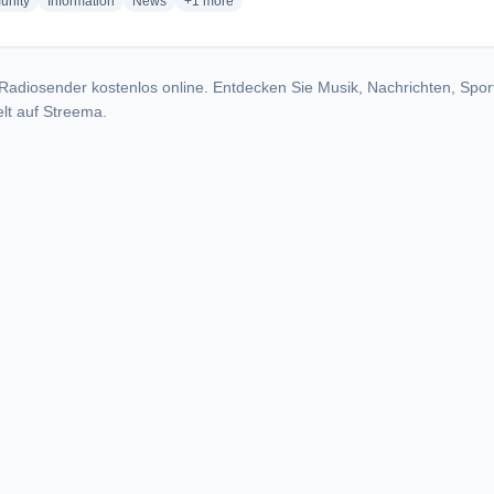
radio stations
radio stations
radio stations
more genres for Radio Sound
nity
Information
News
+1
more
Radiosender kostenlos online. Entdecken Sie Musik, Nachrichten, Spor
lt auf Streema.