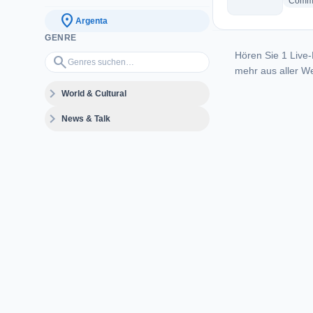
Commu
location_on
Argenta
GENRE
Hören Sie 1 Live-
Genres suchen…
search
mehr aus aller We
expand_more
World & Cultural
expand_more
News & Talk