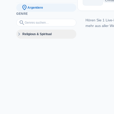
Christ
location_on
Argentiere
GENRE
Hören Sie 1 Live-
Genres suchen…
search
mehr aus aller We
expand_more
Religious & Spiritual