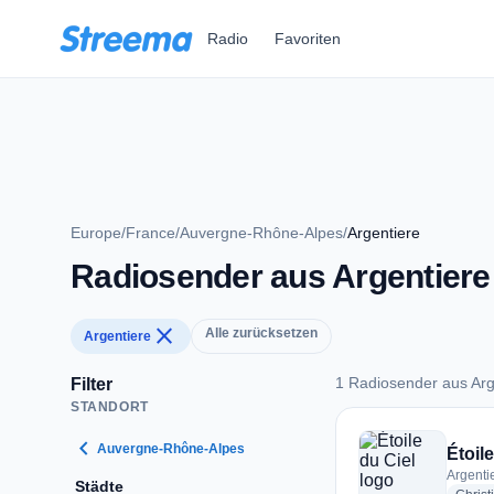
Zum Hauptinhalt springen
Radio
Favoriten
Europe
/
France
/
Auvergne-Rhône-Alpes
/
Argentiere
Radiosender aus Argentiere
close
Alle zurücksetzen
Argentiere
1 Radiosender aus Arg
Filter
STANDORT
1 Radiosender aus A
chevron_left
Auvergne-Rhône-Alpes
Étoile
Argenti
Städte