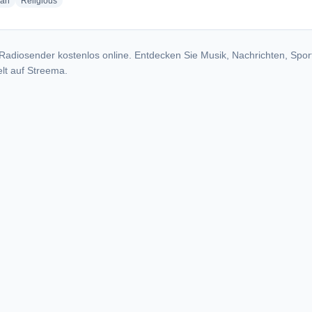
radio stations
radio stations
ian
Religious
Radiosender kostenlos online. Entdecken Sie Musik, Nachrichten, Spor
lt auf Streema.