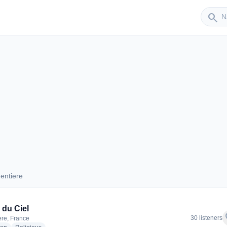
Sender
search
entiere
rgentiere
 du Ciel
f
30 listeners
ere, France