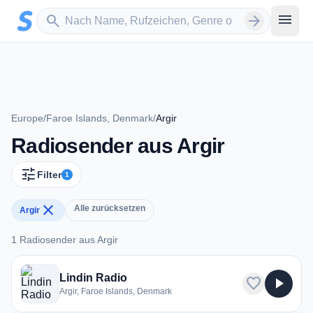
Zum Hauptinhalt springen
Sender suchen
menu
search
arrow_forward
Europe
/
Faroe Islands, Denmark
/
Argir
Radiosender aus Argir
tune
Filter
1
close
Alle zurücksetzen
Argir
1 Radiosender aus Argir
1 Radiosender aus Argir
Lindin Radio
favorite
play_arrow
Argir, Faroe Islands, Denmark