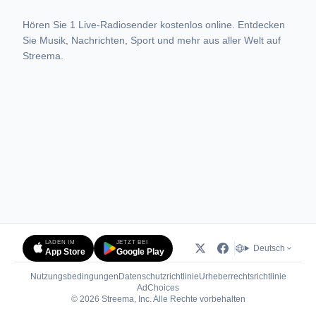
Hören Sie 1 Live-Radiosender kostenlos online. Entdecken
Sie Musik, Nachrichten, Sport und mehr aus aller Welt auf
Streema.
LADEN IM
JETZT BEI
Deutsch
App Store
Google Play
Nutzungsbedingungen
Datenschutzrichtlinie
Urheberrechtsrichtlinie
(öffnet in neuem Tab)
AdChoices
© 2026 Streema, Inc. Alle Rechte vorbehalten