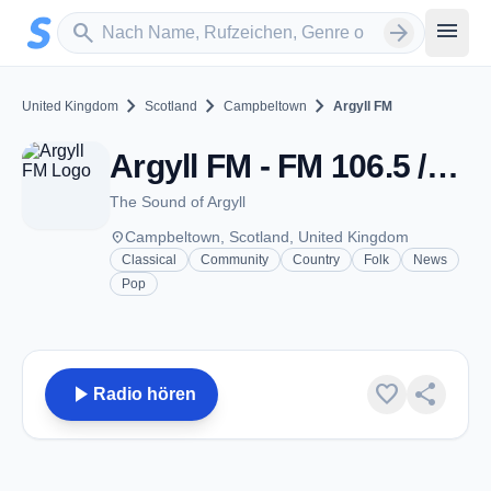
Zum Hauptinhalt springen
Sender suchen
menu
search
arrow_forward
chevron_right
chevron_right
chevron_right
United Kingdom
Scotland
Campbeltown
Argyll FM
Argyll FM - FM 106.5 /107.1 / 107.7 - Campbeltown
The Sound of Argyll
place
Campbeltown, Scotland, United Kingdom
Classical
Community
Country
Folk
News
Pop
play_arrow
favorite
share
Radio hören