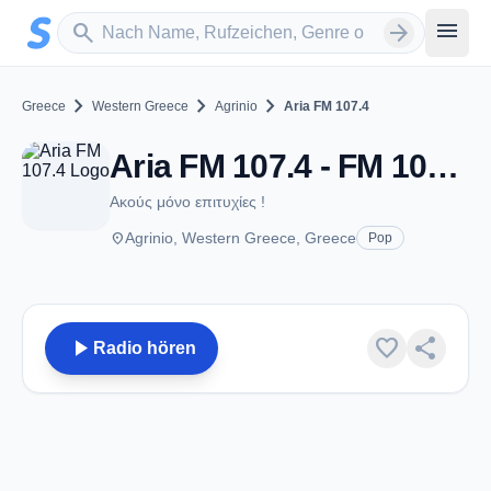
Zum Hauptinhalt springen
Sender suchen
menu
search
arrow_forward
chevron_right
chevron_right
chevron_right
Greece
Western Greece
Agrinio
Aria FM 107.4
Aria FM 107.4 - FM 107.4 - Agrinio
Ακούς μόνο επιτυχίες !
place
Agrinio, Western Greece, Greece
Pop
play_arrow
favorite
share
Radio hören