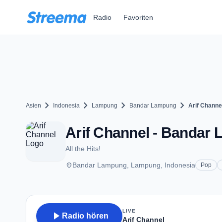
Zum Hauptinhalt springen
Radio
Favoriten
chevron_right
chevron_right
chevron_right
chevron_right
Asien
Indonesia
Lampung
Bandar Lampung
Arif Channe
Arif Channel - Bandar
All the Hits!
place
Bandar Lampung, Lampung, Indonesia
Pop
LIVE
play_arrow
Radio hören
Arif Channel