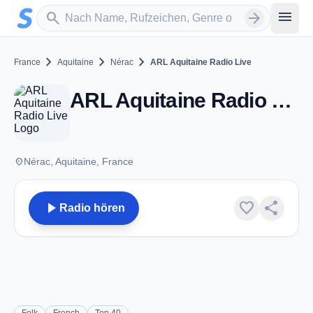
Zum Hauptinhalt springen
Sender suchen
menu
search
arrow_forward
chevron_right
chevron_right
chevron_right
France
Aquitaine
Nérac
ARL Aquitaine Radio Live
ARL Aquitaine Radio Live - FM 98.1 - Nérac
place
Nérac, Aquitaine, France
play_arrow
favorite
share
Radio hören