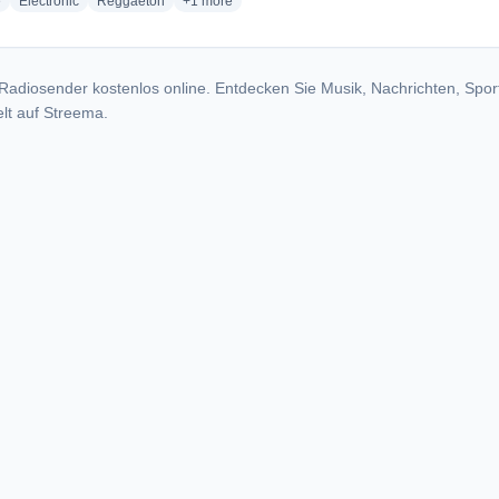
radio stations
radio stations
radio stations
more genres for Semillero FM
e
Electronic
Reggaeton
+1
more
Radiosender kostenlos online. Entdecken Sie Musik, Nachrichten, Spor
lt auf Streema.