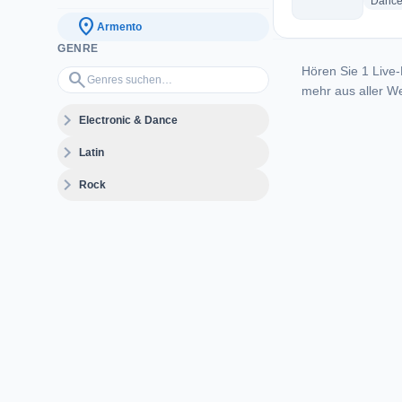
Danc
location_on
Armento
GENRE
Hören Sie 1 Live-
Genres suchen…
search
mehr aus aller We
expand_more
Electronic & Dance
expand_more
Latin
expand_more
Rock