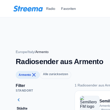
Zum Hauptinhalt springen
Radio
Favoriten
Europe
/
Italy
/
Armento
Radiosender aus Armento
close
Alle zurücksetzen
Armento
1 Radiosender aus Ar
Filter
STANDORT
1 Radiosender aus 
chevron_left
Semil
Armento,
Städte