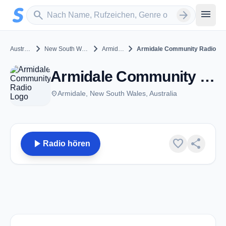
Zum Hauptinhalt springen
Sender suchen
menu
search
arrow_forward
chevron_right
chevron_right
chevron_right
Australia
New South Wales
Armidale
Armidale Community Radio
Armidale Community Radio - FM 92.1 - Armidale, NSW
place
Armidale, New South Wales, Australia
play_arrow
favorite
share
Radio hören