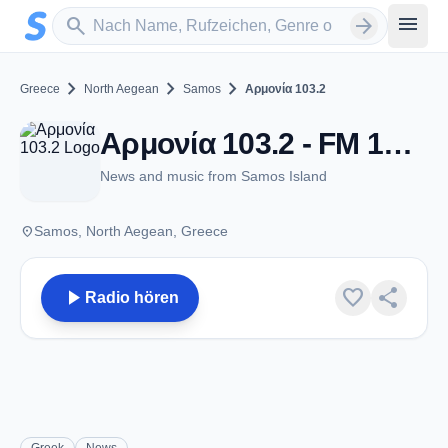
Zum Hauptinhalt springen
Sender suchen
menu
search
arrow_forward
chevron_right
chevron_right
chevron_right
Greece
North Aegean
Samos
Αρμονία 103.2
Αρμονία 103.2 - FM 103.2 - Samos
News and music from Samos Island
place
Samos, North Aegean, Greece
play_arrow
favorite
share
Radio hören