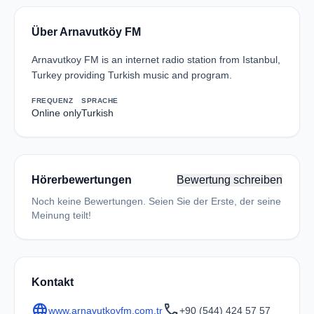
Über Arnavutköy FM
Arnavutkoy FM is an internet radio station from Istanbul,
Turkey providing Turkish music and program.
FREQUENZ
SPRACHE
Online only
Turkish
Hörerbewertungen
Bewertung schreiben
Noch keine Bewertungen. Seien Sie der Erste, der seine
Meinung teilt!
Kontakt
language
call
www.arnavutkoyfm.com.tr
+90 (544) 424 57 57