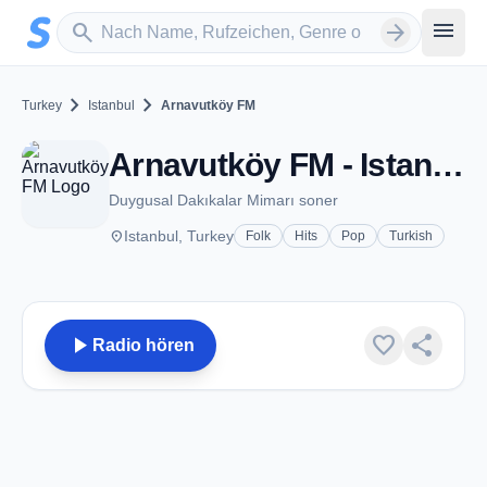
Zum Hauptinhalt springen
Sender suchen
menu
search
arrow_forward
chevron_right
chevron_right
Turkey
Istanbul
Arnavutköy FM
Arnavutköy FM - Istanbul
Duygusal Dakıkalar Mimarı soner
place
Istanbul, Turkey
Folk
Hits
Pop
Turkish
play_arrow
favorite
share
Radio hören