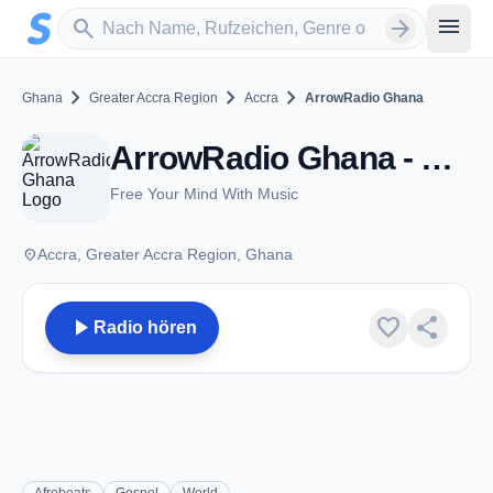
Zum Hauptinhalt springen
Sender suchen
menu
search
arrow_forward
chevron_right
chevron_right
chevron_right
Ghana
Greater Accra Region
Accra
ArrowRadio Ghana
ArrowRadio Ghana - Accra
Free Your Mind With Music
place
Accra, Greater Accra Region, Ghana
play_arrow
favorite
share
Radio hören