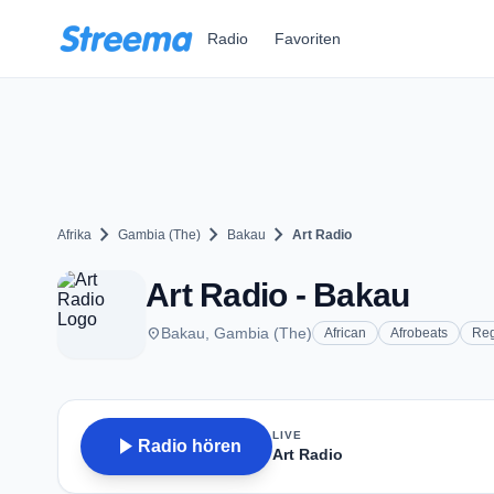
Zum Hauptinhalt springen
Radio
Favoriten
chevron_right
chevron_right
chevron_right
Afrika
Gambia (The)
Bakau
Art Radio
Art Radio - Bakau
place
Bakau, Gambia (The)
African
Afrobeats
Re
LIVE
play_arrow
Radio hören
Art Radio