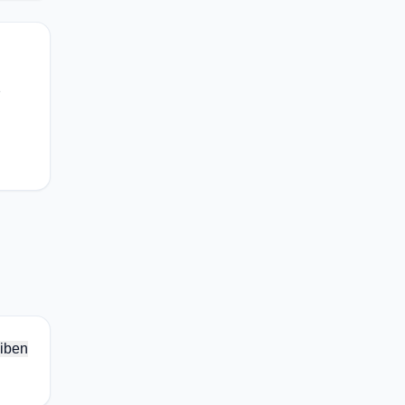
e
iben