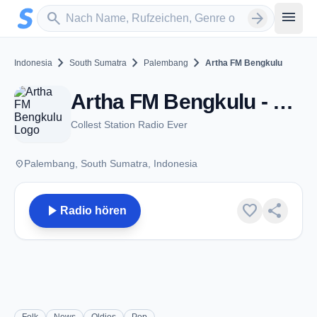
Zum Hauptinhalt springen
Sender suchen
menu
search
arrow_forward
chevron_right
chevron_right
chevron_right
Indonesia
South Sumatra
Palembang
Artha FM Bengkulu
Artha FM Bengkulu - FM 103.7 - Palembang
Collest Station Radio Ever
place
Palembang, South Sumatra, Indonesia
play_arrow
favorite
share
Radio hören