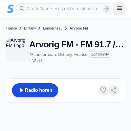
Zum Hauptinhalt springen
Sender suchen
menu
search
arrow_forward
chevron_right
chevron_right
chevron_right
France
Brittany
Landerneau
Arvorig FM
Arvorig FM - FM 91.7 / 107 - Landerneau
place
Landerneau, Brittany, France
Community
World
play_arrow
favorite
share
Radio hören