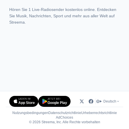
Hören Sie 1 Live-Radiosender kostenlos online. Entdecken
Sie Musik, Nachrichten, Sport und mehr aus aller Welt auf
Streema.
LADEN IM
JETZT BEI
Deutsch
App Store
Google Play
Nutzungsbedingungen
Datenschutzrichtlinie
Urheberrechtsrichtlinie
(öffnet in neuem Tab)
AdChoices
© 2026 Streema, Inc. Alle Rechte vorbehalten