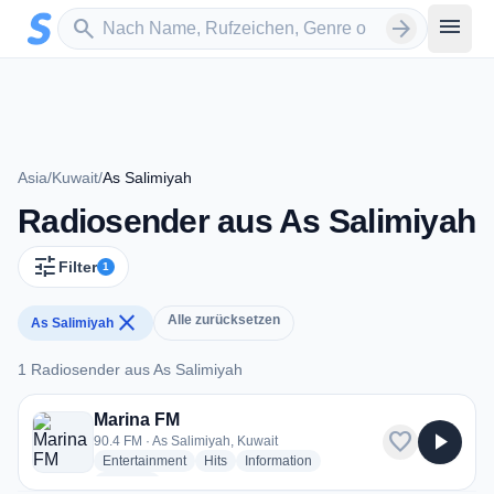
Zum Hauptinhalt springen
Sender suchen
menu
search
arrow_forward
Asia
/
Kuwait
/
As Salimiyah
Radiosender aus As Salimiyah
tune
Filter
1
close
Alle zurücksetzen
As Salimiyah
1 Radiosender aus As Salimiyah
1 Radiosender aus As Salimiyah
Marina FM
favorite
play_arrow
90.4 FM · As Salimiyah, Kuwait
radio stations
radio stations
radio stations
Entertainment
Hits
Information
more genres for Marina FM
+1
more