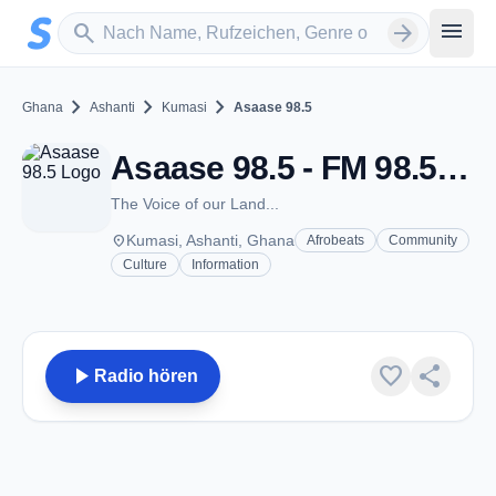
Zum Hauptinhalt springen
Sender suchen
menu
search
arrow_forward
chevron_right
chevron_right
chevron_right
Ghana
Ashanti
Kumasi
Asaase 98.5
Asaase 98.5 - FM 98.5 - Kumasi
The Voice of our Land...
place
Kumasi, Ashanti, Ghana
Afrobeats
Community
Culture
Information
play_arrow
favorite
share
Radio hören