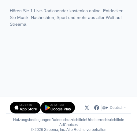
Hören Sie 1 Live-Radiosender kostenlos online. Entdecken
Sie Musik, Nachrichten, Sport und mehr aus aller Welt auf
Streema.
LADEN IM
JETZT BEI
Deutsch
App Store
Google Play
Nutzungsbedingungen
Datenschutzrichtlinie
Urheberrechtsrichtlinie
(öffnet in neuem Tab)
AdChoices
© 2026 Streema, Inc. Alle Rechte vorbehalten