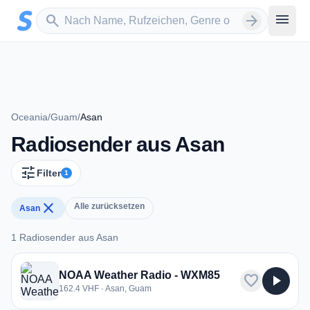
Zum Hauptinhalt springen
Sender suchen
menu
search
arrow_forward
Oceania
/
Guam
/
Asan
Radiosender aus Asan
tune
Filter
1
close
Alle zurücksetzen
Asan
1 Radiosender aus Asan
1 Radiosender aus Asan
NOAA Weather Radio - WXM85
favorite
play_arrow
162.4 VHF · Asan, Guam