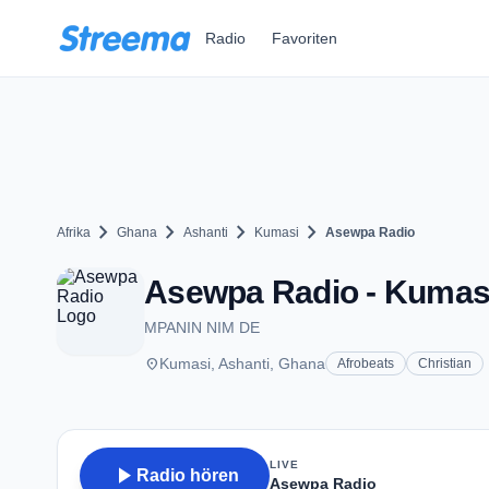
Zum Hauptinhalt springen
Radio
Favoriten
chevron_right
chevron_right
chevron_right
chevron_right
Afrika
Ghana
Ashanti
Kumasi
Asewpa Radio
Asewpa Radio - Kumas
MPANIN NIM DE
place
Kumasi, Ashanti, Ghana
Afrobeats
Christian
LIVE
play_arrow
Radio hören
Asewpa Radio