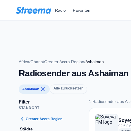
Zum Hauptinhalt springen
Radio
Favoriten
Africa
/
Ghana
/
Greater Accra Region
/
Ashaiman
Radiosender aus Ashaiman
close
Alle zurücksetzen
Ashaiman
1 Radiosender aus As
Filter
STANDORT
1 Radiosender aus
chevron_left
Greater Accra Region
Soye
92.5 FM
Städte