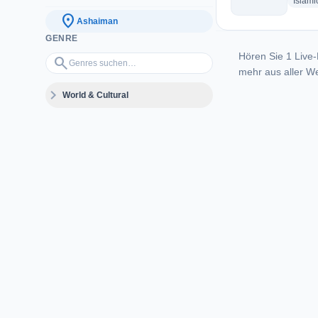
Islami
location_on
Ashaiman
GENRE
Hören Sie 1 Live-
Genres suchen…
search
mehr aus aller We
expand_more
World & Cultural