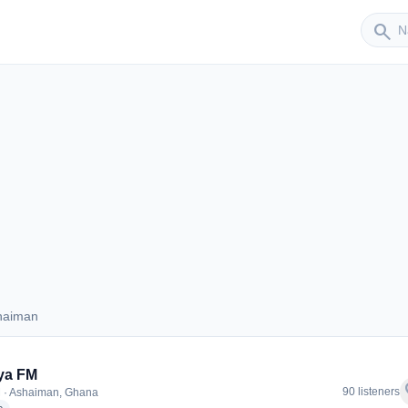
Sender
search
haiman
 Ashaiman
ya FM
f
90 listeners
 · Ashaiman, Ghana